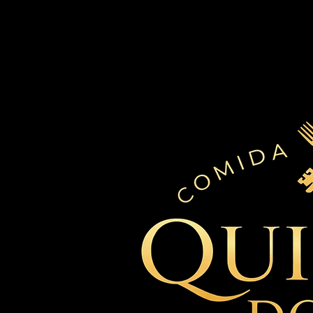
Sex e Sábado: 11:30h - 16:00h // 18:00 - 23:00
Domingo: 11:30h - 16:00h
Contato
Reservar via WhatsApp
Siga no Instagram
© 2026 Quintal do Gui. Todos os direitos reservados.
Atibaia, SP