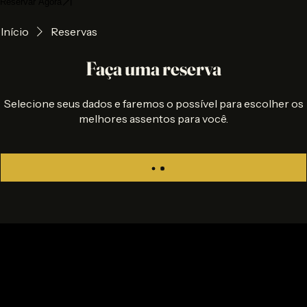
Home
Experiências
Reservas
Reservar Agora
Início
Reservas
Faça uma reserva
Selecione seus dados e faremos o possível para escolher os
melhores assentos para você.
Experiência gastronômica premium em Atibaia. Mais do que um restaurante, uma memória.
Localização
Quintal do Gui
Alameda Lindoia, 139 - Atibaia, SP
Horários:
Seg a Qua: FECHADO